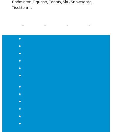
Badminton, Squash, Tennis, Ski-/Snowboard,
Tischtennis
Über uns
Neuseeland
Programme
Select Plus Schulen
Basis Schulen
Kosten & Anmeldung
FAQ
Jobs
Links
Impressum
Datenschutzerklärung
AGB