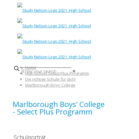
Home
✕
High School Select Plus Programm
Die richtige Schule für dich!
Marlborough Boys‘ College
Marlborough Boys' College
- Select Plus Programm
Schulporträt