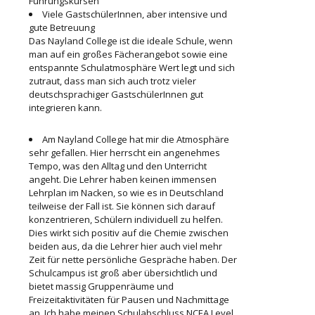
Führungskursen
Viele GastschülerInnen, aber intensive und
gute Betreuung
Das Nayland College ist die ideale Schule, wenn
man auf ein großes Fächerangebot sowie eine
entspannte Schulatmosphäre Wert legt und sich
zutraut, dass man sich auch trotz vieler
deutschsprachiger GastschülerInnen gut
integrieren kann.
Am Nayland College hat mir die Atmosphäre
sehr gefallen. Hier herrscht ein angenehmes
Tempo, was den Alltag und den Unterricht
angeht. Die Lehrer haben keinen immensen
Lehrplan im Nacken, so wie es in Deutschland
teilweise der Fall ist. Sie können sich darauf
konzentrieren, Schülern individuell zu helfen.
Dies wirkt sich positiv auf die Chemie zwischen
beiden aus, da die Lehrer hier auch viel mehr
Zeit für nette persönliche Gespräche haben. Der
Schulcampus ist groß aber übersichtlich und
bietet massig Gruppenräume und
Freizeitaktivitäten für Pausen und Nachmittage
an. Ich habe meinen Schulabschluss NCEA Level