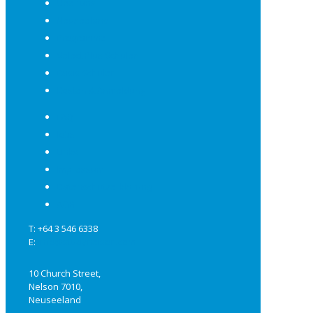
Über uns
Neuseeland
Programme
Select Plus Schulen
Basis Schulen
Kosten & Anmeldung
FAQ
Jobs
Links
Impressum
Datenschutzerklärung
AGB
T: +64 3 546 6338
E:
info@studynelson.com
10 Church Street,
Nelson 7010,
Neuseeland