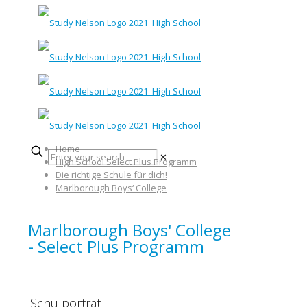
Home
✕
High School Select Plus Programm
Die richtige Schule für dich!
Marlborough Boys‘ College
Marlborough Boys' College
- Select Plus Programm
Schulporträt