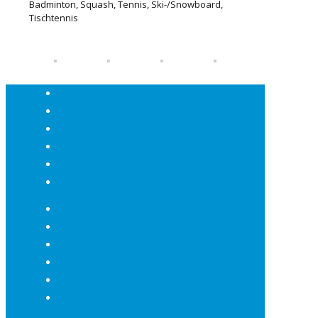
Badminton, Squash, Tennis, Ski-/Snowboard,
Tischtennis
Über uns
Neuseeland
Programme
Select Plus Schulen
Basis Schulen
Kosten & Anmeldung
FAQ
Jobs
Links
Impressum
Datenschutzerklärung
AGB