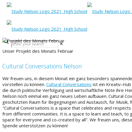
✕
Unser Projekt des Monats Februar
Cultural Conversations Nelson
Wir freuen uns, in diesem Monat
ein ganz besonders spannendes
vorstellen zu können.
Cultural Conversations
ist ein Kreativ-Hub
die
durch politische
Verfolgung
und wirtschaftliche
Nöte i
hre He
Nelson noch einmal ein ganz neues Leben aufbauen.
Cultural
Cov
geschützten Raum für Begegnungen und Austausch
, für
Musik,
"Cultural Conversations
is
a
space
that
celebrates
and
respects
from
different
communities
.
It is a space to learn and teach, to
space
for
everyone
and
co-created
by
all"
.
Wir freuen uns,
dies
Spende
unterstützen zu
können!