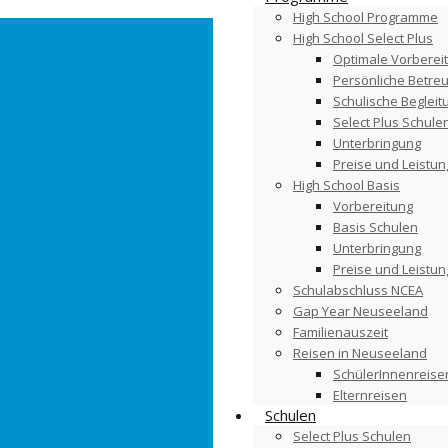
High School Programme
High School Select Plus
Optimale Vorberei
Persönliche Betre
Schulische Begleit
Select Plus Schule
Unterbringung
Preise und Leistu
High School Basis
Vorbereitung
Basis Schulen
Unterbringung
Preise und Leistu
Schulabschluss NCEA
Gap Year Neuseeland
Familienauszeit
Reisen in Neuseeland
SchülerInnenreise
Elternreisen
Schulen
Select Plus Schulen