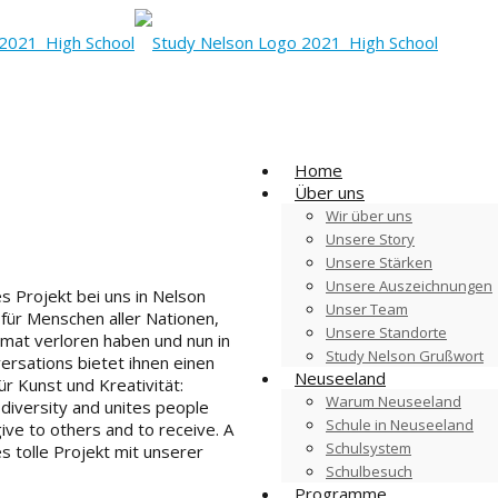
Home
Über uns
Wir über uns
Unsere Story
Unsere Stärken
Unsere Auszeichnungen
 Projekt bei uns in Nelson
Unser Team
 für Menschen aller Nationen,
Unsere Standorte
imat verloren haben
und nun in
Study Nelson Grußwort
ersations
bietet
ihnen
einen
Neuseeland
für
Kunst
und
Kre
a
tivitä
t:
Warum Neuseeland
diversity
and
unites
people
Schule in Neuseeland
 give to others and to receive.
A
Schulsystem
es
tolle
Projekt
mit unserer
Schulbesuch
Programme