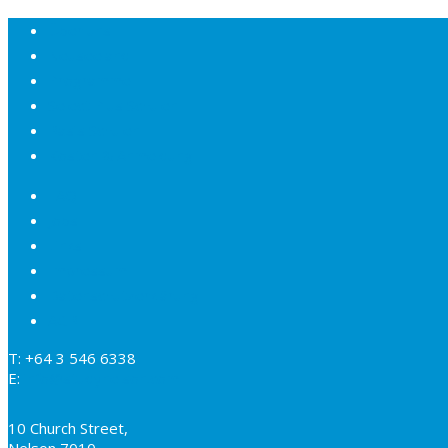
Über uns
Neuseeland
Programme
Select Plus Schulen
Basis Schulen
Kosten & Anmeldung
FAQ
Jobs
Links
Impressum
Datenschutzerklärung
AGB
T: +64 3 546 6338
E:
info@studynelson.com
10 Church Street,