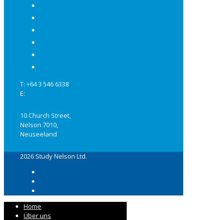
FAQ
Jobs
Links
Impressum
Datenschutzerklärung
AGB
T: +64 3 546 6338
E:
info@studynelson.com
10 Church Street,
Nelson 7010,
Neuseeland
2026 Study Nelson Ltd.
Home
Über uns