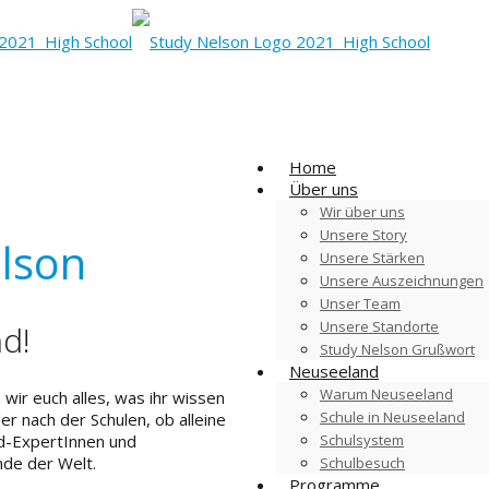
Home
Über uns
Wir über uns
Unsere Story
lson
Unsere Stärken
Unsere Auszeichnungen
Unser Team
Unsere Standorte
nd!
Study Nelson Grußwort
Neuseeland
Warum Neuseeland
wir euch alles, was ihr wissen
Schule in Neuseeland
 nach der Schulen, ob alleine
Schulsystem
nd-ExpertInnen und
de der Welt.
Schulbesuch
Programme