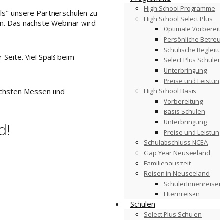
High School Programme
s" unsere Partnerschulen zu
High School Select Plus
en. Das nächste Webinar wird
Optimale Vorberei
Persönliche Betre
Schulische Begleit
 Seite. Viel Spaß beim
Select Plus Schule
Unterbringung
Preise und Leistu
High School Basis
nächsten Messen und
Vorbereitung
Basis Schulen
Unterbringung
d!
Preise und Leistu
Schulabschluss NCEA
Gap Year Neuseeland
Familienauszeit
Reisen in Neuseeland
SchülerInnenreise
Elternreisen
Schulen
Select Plus Schulen