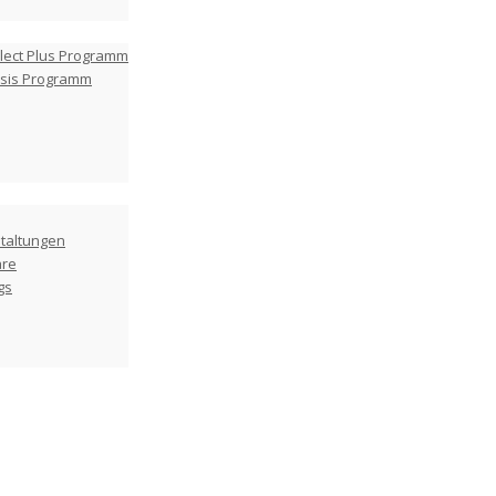
lect Plus Programm
asis Programm
taltungen
are
gs