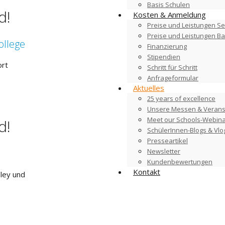
Basis Schulen
d!
Kosten & Anmeldung
Preise und Leistungen Se
Preise und Leistungen B
ollege
Finanzierung
Stipendien
ort
Schritt für Schritt
Anfrageformular
Aktuelles
25 years of excellence
Unsere Messen & Verans
Meet our Schools-Webin
d!
SchülerInnen-Blogs & Vlo
Presseartikel
Newsletter
Kundenbewertungen
Kontakt
ley und