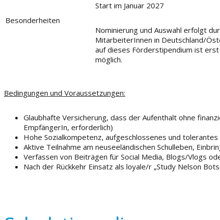
Start im Januar 2027
Besonderheiten
Nominierung und Auswahl erfolgt du
MitarbeiterInnen in Deutschland/
Ö
st
auf dieses
Förders
tipendium
ist
erst
möglich
.
Bedingungen und Voraussetzungen:
Glaubhafte Versicherung, dass der Aufenthalt ohne finanz
EmpfängerIn, erforderlich)
Hohe Sozialkompetenz, aufgeschlossenes und tolerantes W
Aktive Teilnahme am neuseeländischen Schulleben, Einbring
Verfassen von Beiträgen für Social Media, Blogs/Vlogs od
Nach der Rückkehr Einsatz als loyale/r „Study Nelson Bots