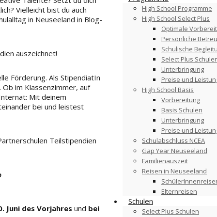
High School Programme
ch? Vielleicht bist du auch
High School Select Plus
ulalltag in Neuseeland in Blog-
Optimale Vorberei
Persönliche Betre
Schulische Begleit
dien auszeichnet!
Select Plus Schule
Unterbringung
lle Förderung. Als StipendiatIn
Preise und Leistu
d. Ob im Klassenzimmer, auf
High School Basis
Internat: Mit deinem
Vorbereitung
einander bei und leistest
Basis Schulen
Unterbringung
Preise und Leistu
artnerschulen Teilstipendien
Schulabschluss NCEA
Gap Year Neuseeland
Familienauszeit
Reisen in Neuseeland
e
SchülerInnenreise
Elternreisen
Schulen
0. Juni
des Vorjahres
und
bei
Select Plus Schulen