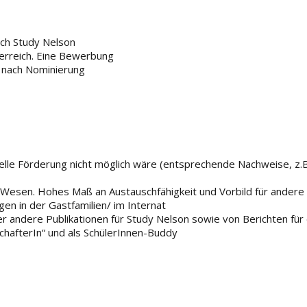
rch Study Nelson
erreich
.
Eine
Bew
erbung
 nach Nominierun
g
ielle Förderung nicht möglich wäre (entsprechende Nachweise, z.
esen. Hohes Maß an Austauschfähigkeit und Vorbild für andere 
en in der Gastfamilien/ im Internat
er andere Publikationen für Study Nelson sowie von Berichten fü
chafterIn“ und als SchülerInnen-Buddy