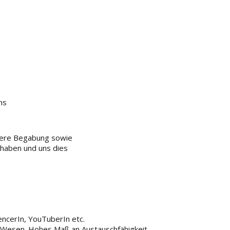
s
ms
dere Begabung sowie
haben und uns dies
encerIn, YouTuberIn etc.
 Wesen. Hohes Maß an Austauschfähigkeit.