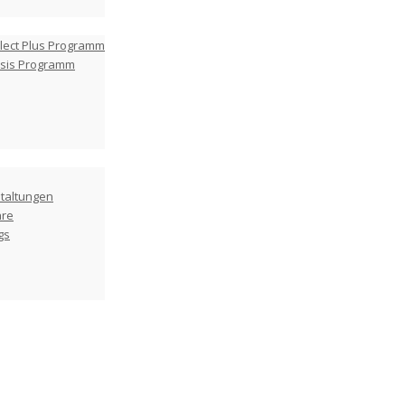
lect Plus Programm
asis Programm
taltungen
are
gs