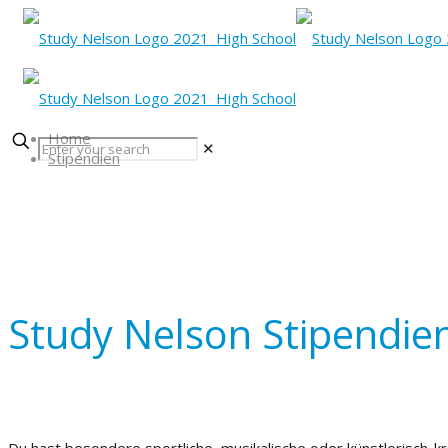
Home
✕
Stipendien
Study Nelson Stipendie
Du hast besondere sportliche, musikalische oder künstlerisch-kr