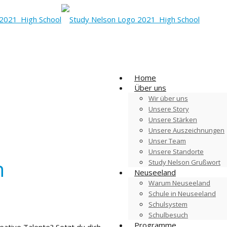
Home
Über uns
Wir über uns
Unsere Story
Unsere Stärken
Unsere Auszeichnungen
Unser Team
Unsere Standorte
n
Study Nelson Grußwort
Neuseeland
Warum Neuseeland
Schule in Neuseeland
Schulsystem
Schulbesuch
Programme
eative Talente? Setzt du dich