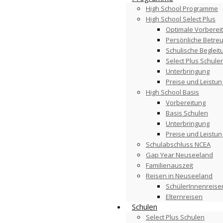
High School Programme
High School Select Plus
Optimale Vorberei
Persönliche Betre
Schulische Begleit
Select Plus Schule
Unterbringung
Preise und Leistu
High School Basis
Vorbereitung
Basis Schulen
Unterbringung
Preise und Leistu
Schulabschluss NCEA
Gap Year Neuseeland
Familienauszeit
Reisen in Neuseeland
SchülerInnenreise
Elternreisen
Schulen
Select Plus Schulen