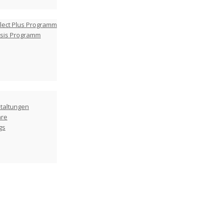
lect Plus Programm
asis Programm
taltungen
are
gs