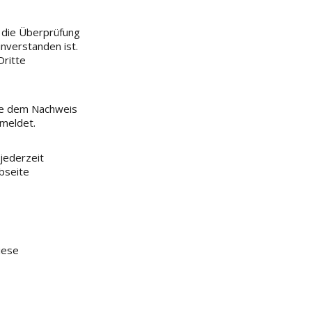
 die Überprüfung
nverstanden ist.
Dritte
ine dem Nachweis
nmeldet.
jederzeit
bseite
iese