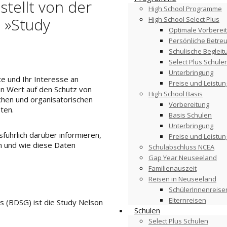
stellt von der
High School Programme
 »Study
High School Select Plus
Optimale Vorberei
Persönliche Betre
Schulische Begleit
Select Plus Schule
Unterbringung
e und Ihr Interesse an
Preise und Leistu
en Wert auf den Schutz von
High School Basis
chen und organisatorischen
Vorbereitung
ten.
Basis Schulen
Unterbringung
führlich darüber informieren,
Preise und Leistu
 und wie diese Daten
Schulabschluss NCEA
Gap Year Neuseeland
Familienauszeit
Reisen in Neuseeland
SchülerInnenreise
Elternreisen
s (BDSG) ist die Study Nelson
Schulen
Select Plus Schulen