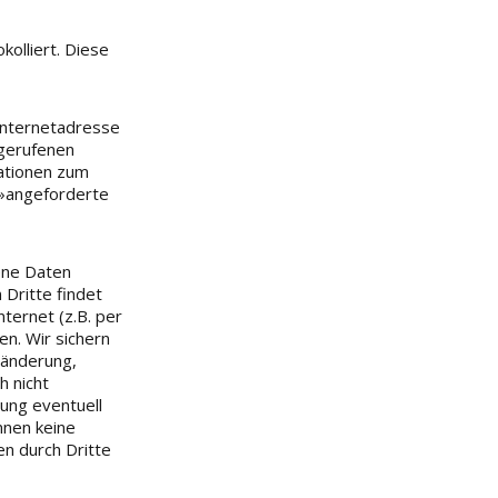
kolliert. Diese
 Internetadresse
bgerufenen
ationen zum
 »angeforderte
ene Daten
Dritte findet
ternet (z.B. per
n. Wir sichern
ränderung,
h nicht
gung eventuell
nnen keine
n durch Dritte