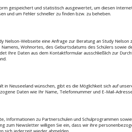
Form gespeichert und statistisch ausgewertet, um diesen Internet
en und um Fehler schneller zu finden bzw. zu beheben.
tudy Nelson-Webseite eine Anfrage zur Beratung an Study Nelson 
es Namens, Wohnortes, des Geburtsdatums des Schülers sowie de
et Ihre Daten aus dem Kontaktformular ausschließlich zur Durch
and.
t in Neuseeland wünschen, gibt es die Möglichkeit sich auf unse
bezogene Daten wie Ihr Name, Telefonnummer und E-Mail-Adresse 
hte, Informationen zu Partnerschulen und Schulprogrammen sowi
ng zum Newsletter willigen Sie ein, dass wir ihre personenbezo
nen sich jederzeit wieder abmelden.