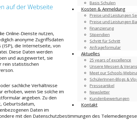
Basis Schulen
en auf der Webseite
Kosten & Anmeldung
Preise und Leistungen Se
Preise und Leistungen B
Finanzierung
ie Online-Dienste nutzen,
Stipendien
diglich anonyme Zugriffsdaten
Schritt für Schritt
(ISP), die Internetseite, von
Anfrageformular
atei. Diese Daten werden
Aktuelles
ben und ausgewertet, sie
25 years of excellence
 rein statistischen
Unsere Messen & Verans
Person.
Meet our Schools-Webin
SchülerInnen-Blogs & Vlo
der sachliche Verhältnisse
Presseartikel
 erhoben, wenn Sie solche im
Newsletter
tformular angeben. Zu den
Kundenbewertungen
t, Geburtsdatum,
Kontakt
nenbezogenen Daten im
besondere mit den Datenschutzbestimmungen des Telemedienges