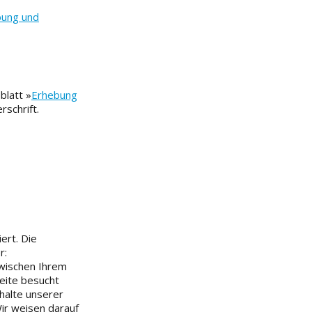
bung und
blatt »
Erhebung
rschrift.
ert. Die
r:
zwischen Ihrem
eite besucht
halte unserer
ir weisen darauf