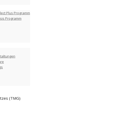
lect Plus Programm
asis Programm
taltungen
are
gs
etzes (TMG)