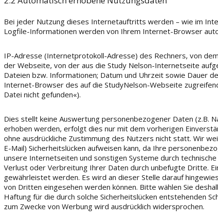
2.2 Automatisch erhobene Nutzungsdaten
Bei jeder Nutzung dieses Internetauftritts werden – wie im Inte
Logfile-Informationen werden von Ihrem Internet-Browser autom
IP-Adresse (Internetprotokoll-Adresse) des Rechners, von dem 
der Webseite, von der aus die Study Nelson-Internetseite auf
Dateien bzw. Informationen; Datum und Uhrzeit sowie Dauer d
Internet-Browser des auf die StudyNelson-Webseite zugreifend
Datei nicht gefunden«).
Dies stellt keine Auswertung personenbezogener Daten (z.B. N
erhoben werden, erfolgt dies nur mit dem vorherigen Einverstä
ohne ausdrückliche Zustimmung des Nutzers nicht statt. Wir weis
E-Mail) Sicherheitslücken aufweisen kann, da Ihre personenbez
unsere Internetseiten und sonstigen Systeme durch technische
Verlust oder Verbreitung Ihrer Daten durch unbefugte Dritte. Ei
gewährleistet werden. Es wird an dieser Stelle darauf hingewie
von Dritten eingesehen werden können. Bitte wählen Sie deshal
Haftung für die durch solche Sicherheitslücken entstehenden S
zum Zwecke von Werbung wird ausdrücklich widersprochen.