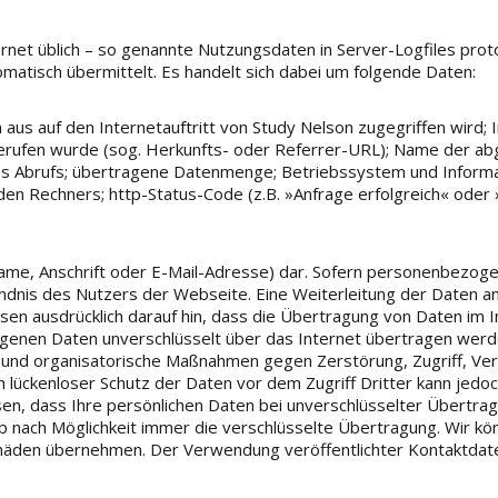
rnet üblich – so genannte Nutzungsdaten in Server-Logfiles proto
atisch übermittelt. Es handelt sich dabei um folgende Daten:
aus auf den Internetauftritt von Study Nelson zugegriffen wird;
gerufen wurde (sog. Herkunfts- oder Referrer-URL); Name der a
es Abrufs; übertragene Datenmenge; Betriebssystem und Inform
en Rechners; http-Status-Code (z.B. »Anfrage erfolgreich« oder
ame, Anschrift oder E-Mail-Adresse) dar. Sofern personenbezog
ndnis des Nutzers der Webseite. Eine Weiterleitung der Daten an 
en ausdrücklich darauf hin, dass die Übertragung von Daten im In
ogenen Daten unverschlüsselt über das Internet übertragen werde
 und organisatorische Maßnahmen gegen Zerstörung, Zugriff, Ve
n lückenloser Schutz der Daten vor dem Zugriff Dritter kann jedoc
sen, dass Ihre persönlichen Daten bei unverschlüsselter Übertra
b nach Möglichkeit immer die verschlüsselte Übertragung. Wir kö
chäden übernehmen. Der Verwendung veröffentlichter Kontaktdate