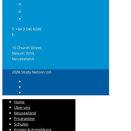
Impressum
Datenschutzerklärung
AGB
T: +64 3 546 6338
E:
info@studynelson.com
10 Church Street,
Nelson 7010,
Neuseeland
2026 Study Nelson Ltd.
Home
Über uns
Neuseeland
Programme
Schulen
Kosten & Anmeldung