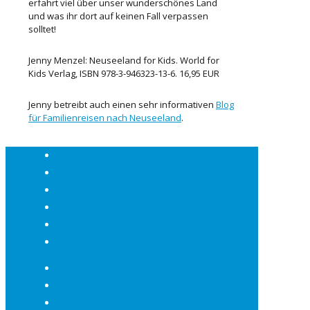
erfahrt viel über unser wunderschönes Land
und was ihr dort auf keinen Fall verpassen
solltet!
Jenny Menzel: Neuseeland for Kids. World for
Kids Verlag, ISBN 978-3-946323-13-6. 16,95 EUR
Jenny betreibt auch einen sehr informativen
Blog
für Familienreisen nach Neuseeland
.
Über uns
Neuseeland
Programme
Select Plus Schulen
Basis Schulen
Kosten & Anmeldung
FAQ
Jobs
Links