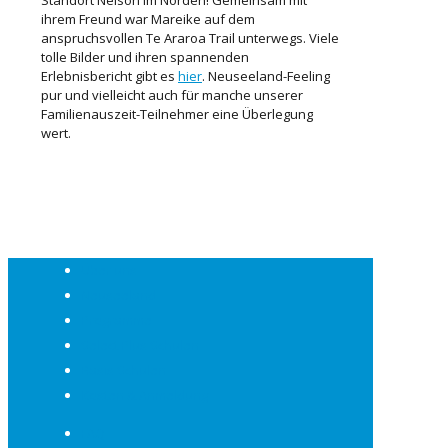
ihrem Freund war Mareike auf dem
anspruchsvollen Te Araroa Trail unterwegs. Viele
tolle Bilder und ihren spannenden
Erlebnisbericht gibt es
hier
. Neuseeland-Feeling
pur und vielleicht auch für manche unserer
Familienauszeit-Teilnehmer eine Überlegung
wert.
Über uns
Neuseeland
Programme
Select Plus Schulen
Basis Schulen
Kosten & Anmeldung
FAQ