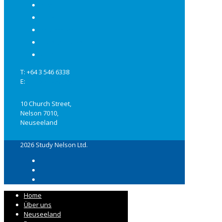
Jobs
Links
Impressum
Datenschutzerklärung
AGB
T: +64 3 546 6338
E:
info@studynelson.com
10 Church Street,
Nelson 7010,
Neuseeland
2026 Study Nelson Ltd.
Home
Über uns
Neuseeland