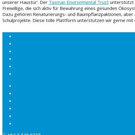
unserer Haustür‘. Der
T
asman Environmental Trust
unter
stützt
Freiwillige, die
sich
aktiv
für Bewahrung eines gesunden
Ökosys
Dazu gehören
Renaturierung
s
-
und
Baumpflanzp
aktionen
, aber
Schulprojekte
. Diese
tolle
Plattform
unterstützen wir gerne mit
Über uns
Neuseeland
Programme
Select Plus Schulen
Basis Schulen
Kosten & Anmeldung
FAQ
Jobs
Links
Impressum
Datenschutzerklärung
AGB
T: +64 3 546 6338