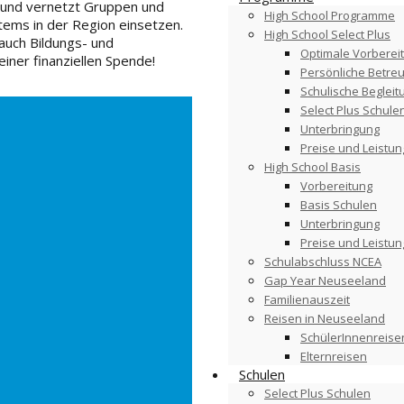
und vernetzt
Gruppen und
High School Programme
tem
s
in der Region
einsetzen.
High School Select Plus
 auch
Bildungs- und
Optimale Vorberei
einer finanziellen Spende!
Persönliche Betre
Schulische Begleit
Select Plus Schule
Unterbringung
Preise und Leistu
High School Basis
Vorbereitung
Basis Schulen
Unterbringung
Preise und Leistu
Schulabschluss NCEA
Gap Year Neuseeland
Familienauszeit
Reisen in Neuseeland
SchülerInnenreise
Elternreisen
Schulen
Select Plus Schulen