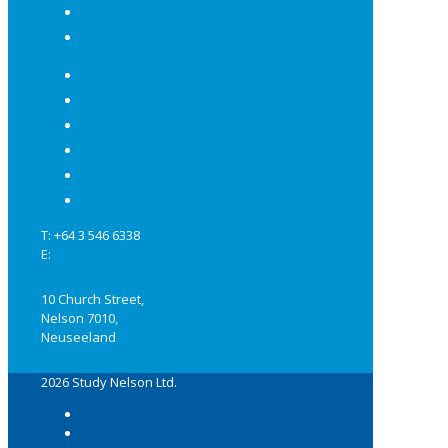
Basis Schulen
Kosten & Anmeldung
FAQ
Jobs
Links
Impressum
Datenschutzerklärung
AGB
T: +64 3 546 6338
E:
info@studynelson.com
10 Church Street,
Nelson 7010,
Neuseeland
2026 Study Nelson Ltd.