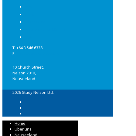
Jobs
Links
Impressum
Datenschutzerklärung
AGB
T: +64 3 546 6338
E:
info@studynelson.com
10 Church Street,
Nelson 7010,
Neuseeland
2026 Study Nelson Ltd.
Home
Über uns
Neuseeland