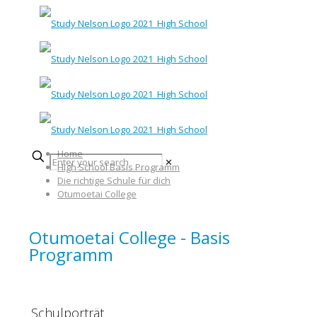
Home
✕
High School Basis Programm
Die richtige Schule für dich
Otumoetai College
Otumoetai College - Basis
Programm
Schulporträt