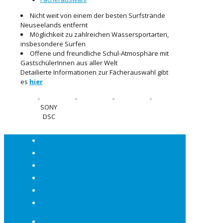
Nicht weit von einem der besten Surfstrände
Neuseelands entfernt
Möglichkeit zu zahlreichen Wassersportarten,
insbesondere Surfen
Offene und freundliche Schul-Atmosphäre mit
GastschülerInnen aus aller Welt
Detailierte Informationen zur Fächerauswahl gibt
es
hier
SONY
DSC
Über uns
Neuseeland
Programme
Select Plus Schulen
Basis Schulen
Kosten & Anmeldung
FAQ