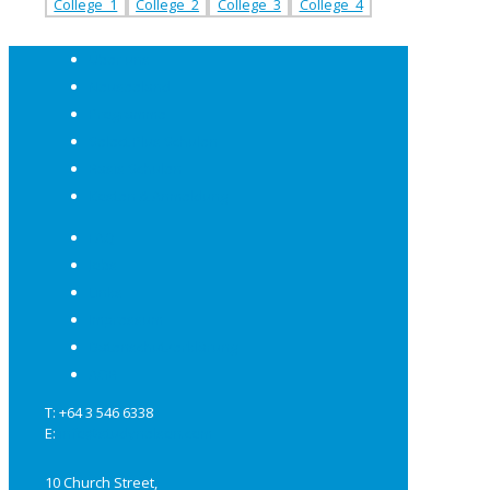
Über uns
Neuseeland
Programme
Select Plus Schulen
Basis Schulen
Kosten & Anmeldung
FAQ
Jobs
Links
Impressum
Datenschutzerklärung
AGB
T: +64 3 546 6338
E:
info@studynelson.com
10 Church Street,