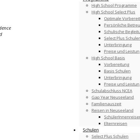
High School Programme
High School Select Plus
Optimale Vorberei
Persönliche Betre
idence
Schulische Begleit
nd
Select Plus Schule
Unterbringung
Preise und Leistu
High School Basis
Vorbereitung
Basis Schulen
Unterbringung
Preise und Leistu
Schulabschluss NCEA
Gap Year Neuseeland
Familienauszeit
Reisen in Neuseeland
SchülerInnenreise
Elternreisen
Schulen
Select Plus Schulen