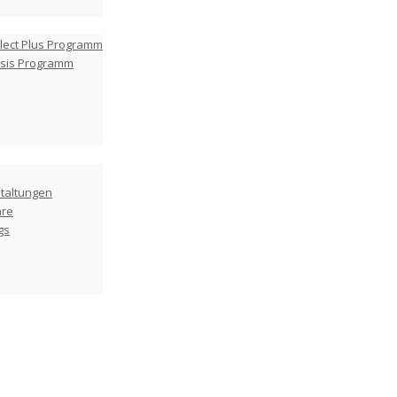
lect Plus Programm
asis Programm
taltungen
are
gs