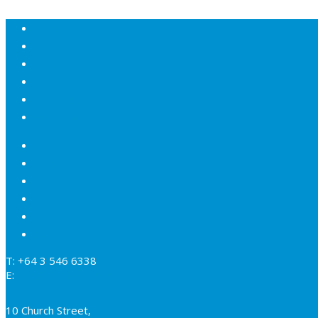
Über uns
Neuseeland
Programme
Select Plus Schulen
Basis Schulen
Kosten & Anmeldung
FAQ
Jobs
Links
Impressum
Datenschutzerklärung
AGB
T: +64 3 546 6338
E:
info@studynelson.com
10 Church Street,