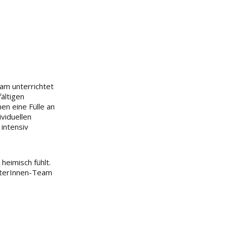
eam unterrichtet
ältigen
n eine Fülle an
ividuellen
intensiv
heimisch fühlt.
eiterInnen-Team