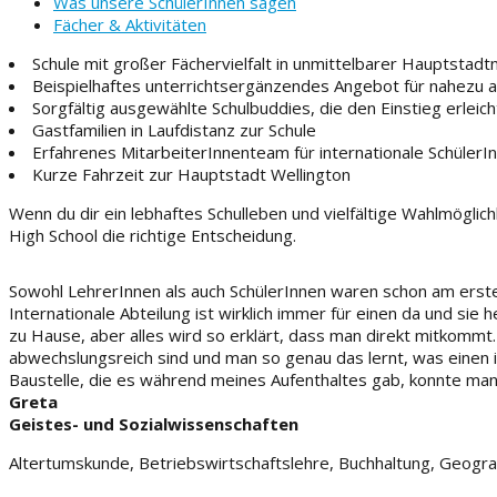
Was unsere SchülerInnen sagen
Fächer & Aktivitäten
Schule mit großer Fächervielfalt in unmittelbarer Hauptstadt
Beispielhaftes unterrichtsergänzendes Angebot für nahezu a
Sorgfältig ausgewählte Schulbuddies, die den Einstieg erleic
Gastfamilien in Laufdistanz zur Schule
Erfahrenes MitarbeiterInnenteam für internationale SchülerI
Kurze Fahrzeit zur Hauptstadt Wellington
Wenn du dir ein lebhaftes Schulleben und vielfältige Wahlmöglich
High School die richtige Entscheidung.
Sowohl LehrerInnen als auch SchülerInnen waren schon am ersten 
Internationale Abteilung ist wirklich immer für einen da und sie h
zu Hause, aber alles wird so erklärt, dass man direkt mitkommt.
abwechslungsreich sind und man so genau das lernt, was einen i
Baustelle, die es während meines Aufenthaltes gab, konnte man s
Greta
Geistes- und Sozialwissenschaften
Altertumskunde, Betriebswirtschaftslehre, Buchhaltung, Geogra