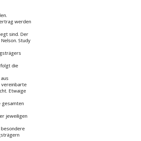
len.
vertrag werden
egt sind. Der
 Nelson. Study
ngsträgers
folgt die
 aus
e vereinbarte
cht. Etwaige
ie gesamten
er jeweiligen
ht besondere
gsträgern