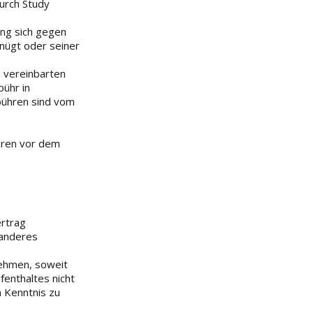
durch Study
ung sich gegen
nügt oder seiner
 vereinbarten
ühr in
bühren sind vom
e
hren vor dem
ertrag
 anderes
nehmen, soweit
fenthaltes nicht
n Kenntnis zu