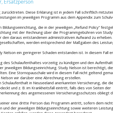
r, Ersatzperson
ücktreten. Diese Erklärung ist in jedem Fall schriftlich mitzutei
Leistungen im jeweiligen Programm aus dem Appendix zum Schul
ildungseinrichtung, die in der jeweiligen „Refund Policy“ festgel
nrichtung mit der Rechnung über die Programmgebühren von Study
für den daraus entstandenen administrativen Aufwand zu erheben.
uggesellschaften, werden entsprechend der Maßgaben des Leistu
 Nelson ein geringerer Schaden entstanden ist. In diesem Fall er
 des Schulaufenthaltes vorzeitig zu kündigen und den Aufenthalt
 jeweiligen Bildungseinrichtung. Study Nelson ist berechtigt, di
n. Eine Stornopauschale wird in diesem Fall nicht geltend gema
Nelson wir darüber eine Abrechnung erstellen.
n Schulaufenthalt in Neuseeland anerkannten Versicherung, die d
kt und z. B. im Krankheitsfall eintritt, falls dies von Seiten der
ie Anerkennung des angemessenen Versicherungsschutzes obliegt d
seiner eine dritte Person das Programm antritt, sofern dem nic
 und der jeweiligen Bildungseinrichtung sowie weiteren Leistun