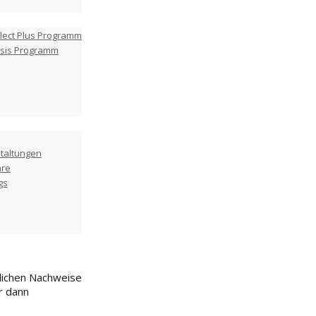
lect Plus Programm
asis Programm
taltungen
are
gs
rlichen Nachweise
r dann