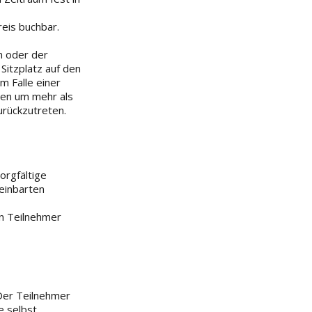
eis buchbar.
n oder der
itzplatz auf den
m Falle einer
gen um mehr als
urückzutreten.
orgfältige
einbarten
n Teilnehmer
 Der Teilnehmer
e selbst