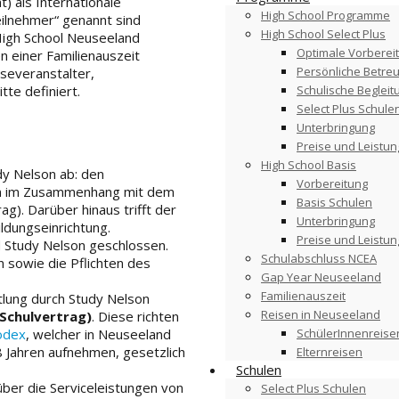
) als Internationale
High School Programme
ilnehmer“ genannt sind
High School Select Plus
High School Neuseeland
Optimale Vorberei
 einer Familienauszeit
Persönliche Betre
iseveranstalter,
Schulische Begleit
te definiert.
Select Plus Schule
Unterbringung
Preise und Leistu
High School Basis
dy Nelson ab: den
Vorbereitung
gen im Zusammenhang mit dem
Basis Schulen
). Darüber hinaus trifft der
Unterbringung
ldungseinrichtung.
Preise und Leistu
 Study Nelson geschlossen.
Schulabschluss NCEA
 sowie die Pflichten des
Gap Year Neuseeland
Familienauszeit
tlung durch Study Nelson
Reisen in Neuseeland
(Schulvertrag)
. Diese richten
SchülerInnenreise
odex
, welcher in Neuseeland
18 Jahren aufnehmen, gesetzlich
Elternreisen
Schulen
über die Serviceleistungen von
Select Plus Schulen