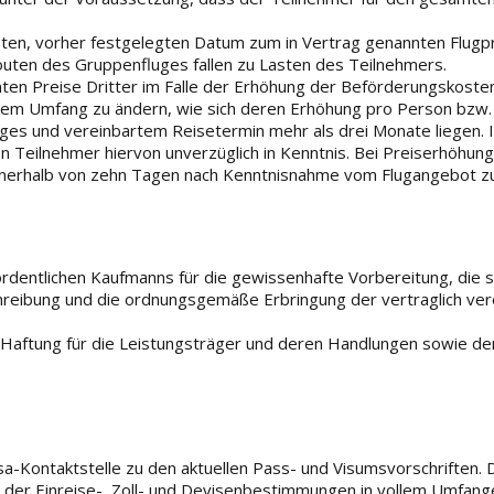
sten, vorher festgelegten Datum zum in Vertrag genannten Flugpr
ten des Gruppenfluges fallen zu Lasten des Teilnehmers.
nten Preise Dritter im Falle der Erhöhung der Beförderungskoste
em Umfang zu ändern, wie sich deren Erhöhung pro Person bzw. S
ges und vereinbartem Reisetermin mehr als drei Monate liegen. I
n Teilnehmer hiervon unverzüglich in Kenntnis. Bei Preiserhöhun
innerhalb von zehn Tagen nach Kenntnisnahme vom Flugangebot z
ordentlichen Kaufmanns für die gewissenhafte Vorbereitung, die s
chreibung und die ordnungsgemäße Erbringung der vertraglich ver
Haftung für die Leistungsträger und deren Handlungen sowie de
sa-Kontaktstelle zu den aktuellen Pass- und Visumsvorschriften.
g der Einreise-, Zoll- und Devisenbestimmungen in vollem Umfang