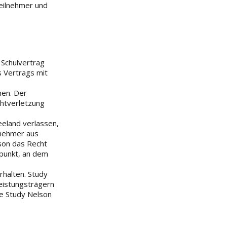
Teilnehmer und
 Schulvertrag
s Vertrags mit
nen. Der
chtverletzung
eland verlassen,
lnehmer aus
lson das Recht
tpunkt, an dem
rhalten. Study
eistungsträgern
ie Study Nelson