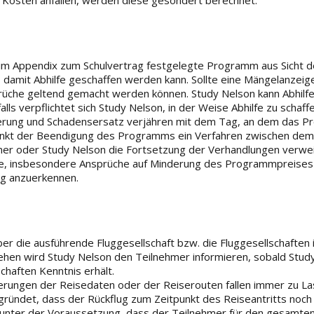
Kosten anfallen, werden diese gesondert berechnet.
im Appendix zum Schulvertrag festgelegte Programm aus Sicht 
 damit Abhilfe geschaffen werden kann. Sollte eine Mängelanzeige
prüche geltend gemacht werden können. Study Nelson kann Abhilf
ls verpflichtet sich Study Nelson, in der Weise Abhilfe zu schaff
nderung und Schadensersatz verjähren mit dem Tag, an dem das P
punkt der Beendigung des Programms ein Verfahren zwischen dem
hmer oder Study Nelson die Fortsetzung der Verhandlungen verwei
che, insbesondere Ansprüche auf Minderung des Programmpreises
ung anzuerkennen.
er die ausführende Fluggesellschaft bzw. die Fluggesellschaften 
tehen wird Study Nelson den Teilnehmer informieren, sobald Stud
chaften Kenntnis erhält.
ungen der Reisedaten oder der Reiserouten fallen immer zu La
ründet, dass der Rückflug zum Zeitpunkt des Reiseantritts noch n
nter der Voraussetzung, dass der Teilnehmer für den gesamten 