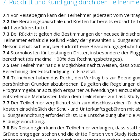
7. Rücktritt und Kündigung durch den Teilnehme
7.1
Vor Reisebeginn kann der Teilnehmer jederzeit vom Vertrag zur
7.2
Die Beratungspauschale und Kosten für bereits erbrachte 
nicht zurückerstattet.
7.3
Bei Rücktritt gelten die Bestimmungen der neuseeländischen B
Teilnehmer erhält die Refund Policy der gewählten Bildungsei
Nelson behält sich vor, bei Rücktritt eine Bearbeitungsgebühr 
7.4
Stornokosten für Leistungen Dritter, insbesondere der Fl
berechnet (bis maximal 100% des Rechnungsbetrages).
7.5
Der Teilnehmer hat die Möglichkeit nachzuweisen, dass Study
Berechnung der Entschädigung im Einzelfall.
7.6
Teilnehmer haben das Recht, den Vertrag bis zur Beendigung
persönlichen Gründen abzubrechen. Es gelten die Regelungen der
Programmgebühr abzüglich ersparter Aufwendungen einzubehalte
entstehende Mehrkosten fallen dem Teilnehmer zur Last. Study 
7.7
Der Teilnehmer verpflichtet sich zum Abschluss einer für de
Kosten einschließlich der Schul- und Unterkunftsgebühren mit abdec
Bildungseinrichtung erforderlich ist. Die Entscheidung über d
Bildungseinrichtung.
7.8
Bis Reisebeginn kann der Teilnehmer verlangen, dass statt 
Gründe entgegen stehen und die dritte Person von Study Nelson