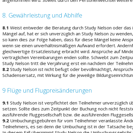
angenommen wird. Soweit durch den Personenwechsel weitere 
8. Gewährleistung und Abhilfe
8.1
Weist entweder die Beratung durch Study Nelson oder das 
Mängel auf, hat er sich unverzüglich an Study Nelson zu wenden,
so kann dies zur Folge haben, dass für diese Mängel keine Ans
wenn sie einen unverhältnismäßigen Aufwand erfordert. Andernfal
gleichwertige Ersatzleistung erbracht wird. Ansprüche auf Mi
vertraglichen Vereinbarungen enden sollte. Schwebt zum Zeit
Study Nelson tritt die Verjährung erst ein nachdem der Teilne
8.2
Study Nelson ist nicht befugt oder bevollmächtigt, Ansprü
Schadensersatz, mit Wirkung für die jeweilige Bildungseinricht
9 Flüge und Flugpreisänderungen
9.1
Study Nelson ist verpflichtet den Teilnehmer unverzüglich üb
setzen. Sollte dies zum Zeitpunkt der Buchung noch nicht fests
ausführende Fluggesellschaft bzw. die ausführenden Fluggesells
9.2
Umbuchungsgebühren für vom Teilnehmer veranlasste Änder
Teilnehmers, es sei denn die Umbuchung ist in der Tatsache beg
In diesem Fall übernimmt Study Nelson die Umbuchungsgebühr u