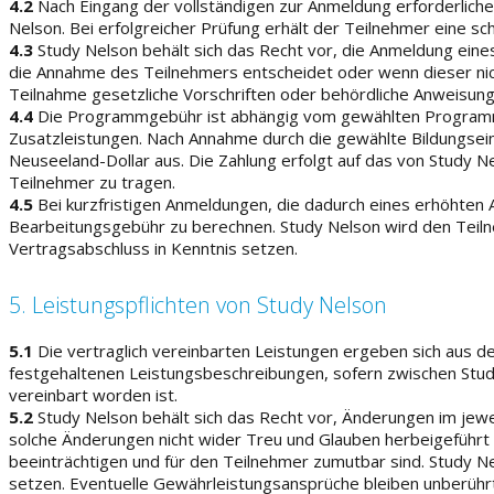
4.2
Nach Eingang der vollständigen zur Anmeldung erforderliche
Nelson. Bei erfolgreicher Prüfung erhält der Teilnehmer eine s
4.3
Study Nelson behält sich das Recht vor, die Anmeldung eines
die Annahme des Teilnehmers entscheidet oder wenn dieser n
Teilnahme gesetzliche Vorschriften oder behördliche Anweisu
4.4
Die Programmgebühr ist abhängig vom gewählten Programm,
Zusatzleistungen. Nach Annahme durch die gewählte Bildungsei
Neuseeland-Dollar aus. Die Zahlung erfolgt auf das von Study 
Teilnehmer zu tragen.
4.5
Bei kurzfristigen Anmeldungen, die dadurch eines erhöhten A
Bearbeitungsgebühr zu berechnen. Study Nelson wird den Teiln
Vertragsabschluss in Kenntnis setzen.
5. Leistungspflichten von Study Nelson
5.1
Die vertraglich vereinbarten Leistungen ergeben sich aus d
festgehaltenen Leistungsbeschreibungen, sofern zwischen Study 
vereinbart worden ist.
5.2
Study Nelson behält sich das Recht vor, Änderungen im je
solche Änderungen nicht wider Treu und Glauben herbeigeführt s
beeinträchtigen und für den Teilnehmer zumutbar sind. Study Ne
setzen. Eventuelle Gewährleistungsansprüche bleiben unberührt