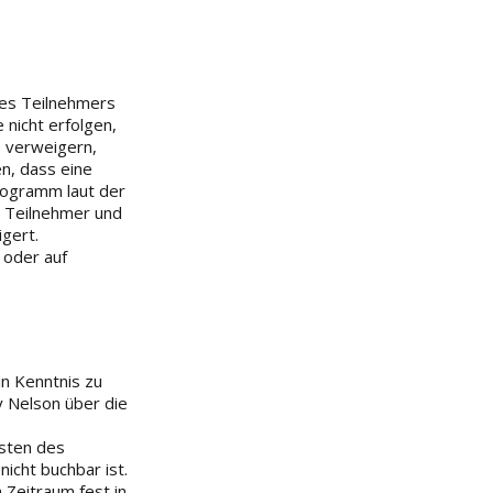
des Teilnehmers
 nicht erfolgen,
e verweigern,
en, dass eine
rogramm laut der
 Teilnehmer und
gert.
 oder auf
in Kenntnis zu
y Nelson über die
sten des
icht buchbar ist.
Zeitraum fest in