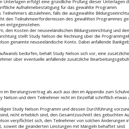
n Unterlagen erfolgt eine gründliche Prüfung dieser Unterlagen 
chriftliche Aufnahmebestätigung für das gewählte Programm.
 Teilnehmers abzulehnen, falls die ausgewählte Bildungseinricht
icht den Teilnahmeerfordernissen des gewählten Programmes ge
ngen entgegenstehen.
 den Kosten der neuseeländischen Bildungseinrichtung und den
nrichtung stellt Study Nelson die Rechnung über die Programmgeb
Nelson genannte neuseeländische Konto. Dabei anfallende Bankge
ufwands bedürfen, behält Study Nelson sich vor, eine zusätzlich
ehmer über eventuelle anfallende zusätzliche Bearbeitungsgebü
en im Beratungsvertrag als auch aus den im Appendix zum Schulv
Nelson und dem Teilnehmer nicht im Einzelfall schriftlich etwas
weiligen Study Nelson Programm und dessen Durchführung vorzu
ind, nicht erheblich sind, den Gesamtzuschnitt des gebuchten Au
lson verpflichtet sich, den Teilnehmer von solchen Änderungen i
, soweit die geänderten Leistungen mit Mängeln behaftet sind.