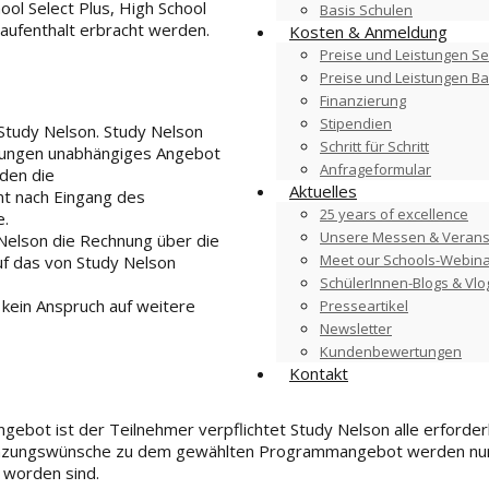
ol Select Plus, High School
Basis Schulen
ulaufenthalt erbracht werden.
Kosten & Anmeldung
Preise und Leistungen Se
Preise und Leistungen B
Finanzierung
Stipendien
tudy Nelson. Study Nelson
Schritt für Schritt
chtungen unabhängiges Angebot
Anfrageformular
rden die
Aktuelles
t nach Eingang des
25 years of excellence
e.
Unsere Messen & Verans
Nelson die Rechnung über die
Meet our Schools-Webin
uf das von Study Nelson
SchülerInnen-Blogs & Vlo
kein Anspruch auf weitere
Presseartikel
Newsletter
Kundenbewertungen
Kontakt
ebot ist der Teilnehmer verpflichtet Study Nelson alle erforde
gänzungswünsche zu dem gewählten Programmangebot werden nu
t worden sind.