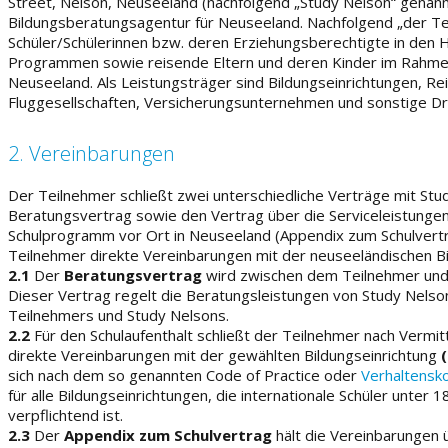
Street, Nelson, Neuseeland (nachfolgend „Study Nelson“ genannt
Bildungsberatungsagentur für Neuseeland. Nachfolgend „der Te
Schüler/Schülerinnen bzw. deren Erziehungsberechtigte in den 
Programmen sowie reisende Eltern und deren Kinder im Rahmen
Neuseeland. Als Leistungsträger sind Bildungseinrichtungen, Re
Fluggesellschaften, Versicherungsunternehmen und sonstige Drit
2. Vereinbarungen
Der Teilnehmer schließt zwei unterschiedliche Verträge mit Stu
Beratungsvertrag sowie den Vertrag über die Serviceleistun
Schulprogramm vor Ort in Neuseeland (Appendix zum Schulvertrag
Teilnehmer direkte Vereinbarungen mit der neuseeländischen Bi
2.1
Der
Beratungsvertrag
wird zwischen dem Teilnehmer und
Dieser Vertrag regelt die Beratungsleistungen von Study Nelson
Teilnehmers und Study Nelsons.
2.2
Für den Schulaufenthalt schließt der Teilnehmer nach Vermit
direkte Vereinbarungen mit der gewählten Bildungseinrichtung
sich nach dem so genannten Code of Practice oder
Verhaltensk
für alle Bildungseinrichtungen, die internationale Schüler unter 
verpflichtend ist.
2.3
Der
Appendix zum Schulvertrag
hält die Vereinbarungen 