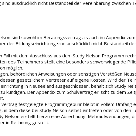
 sind ausdrücklich nicht Bestandteil der Vereinbarung zwischen 
lson sind sowohl im Beratungsvertrag als auch im Appendix zum
r der Bildungseinrichtung sind ausdrücklich nicht Bestandteil de
n Fall mit dem Ausschluss aus dem Study Nelson Programm rech
ten des Teilnehmers stellt eine besonders schwerwiegende Pfli
son möglich.
gen, behördlichen Anweisungen oder sonstigen Verstößen Neuse
 dessen gesetzlichem Vertreter auf eigene Kosten. Wird der Tei
seinrichtung in Neuseeland ausgeschlossen, behält sich Study Ne
s zu kündigen. Der Appendix zum Schulvertrag erlischt zu dem Zei
t.
ulvertrag festgelegte Programmgebühr bleibt in vollem Umfang e
 in dem diese bei Study Nelson selbst eintreten oder von den L
udy Nelson erstellt hierzu eine Abrechnung. Mehraufwendungen, d
r in Rechnung gestellt.