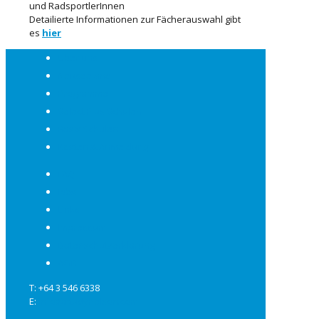
und RadsportlerInnen
Detailierte Informationen zur Fächerauswahl gibt
es
hier
Über uns
Neuseeland
Programme
Select Plus Schulen
Basis Schulen
Kosten & Anmeldung
FAQ
Jobs
Links
Impressum
Datenschutzerklärung
AGB
T: +64 3 546 6338
E:
info@studynelson.com