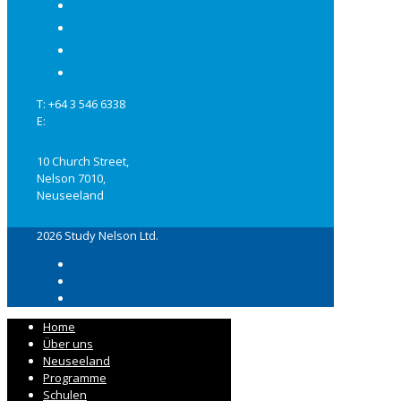
Links
Impressum
Datenschutzerklärung
AGB
T: +64 3 546 6338
E:
info@studynelson.com
10 Church Street,
Nelson 7010,
Neuseeland
2026 Study Nelson Ltd.
Home
Über uns
Neuseeland
Programme
Schulen