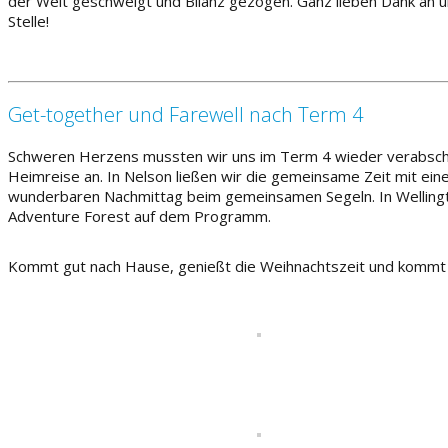
der Welt geschwelgt und Bilanz gezogen. Ganz lieben Dank an u
Stelle!
Get-together und Farewell nach Term 4
Schweren Herzens mussten wir uns im Term 4 wieder verabschied
Heimreise an. In Nelson ließen wir die gemeinsame Zeit mit ei
wunderbaren Nachmittag beim gemeinsamen Segeln. In Wellingt
Adventure Forest auf dem Programm.
Kommt gut nach Hause, genießt die Weihnachtszeit und kommt v