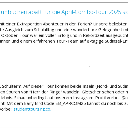
 Frühbucherrabatt für die April-Combo-Tour 2025 si
 mit einer Extraportion Abenteuer in den Ferien? Unsere beliebten 
e Ausgleich zum Schulalltag und eine wunderbare Gelegenheit mi
 Oktober-Tour war ein voller Erfolg und in Rekordzeit ausgebuch
rInnen und einem erfahrenen Tour-Team auf 8-tägige Südinsel-En
. Schulterm. Auf dieser Tour können beide Inseln (Nord- und Südi
den Spuren von “Herr der Ringe” wandeln, Gletscher sehen oder m
lebnis. Schau unbedingt auf unserem Instagram-Profil vorbei: @n
lohnt! Mit dem Early Bird Code EB_APRCOM25 kannst du noch bis z
vorbei:
studenttours.nz.co.