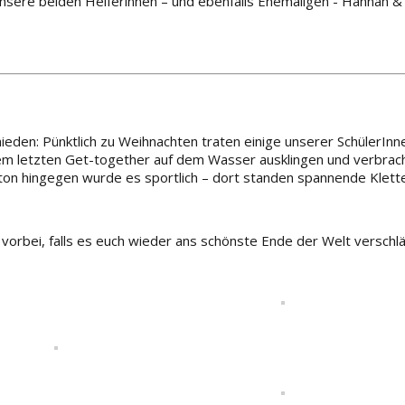
nsere beiden Helferinnen – und ebenfalls Ehemaligen - Hannah &
en: Pünktlich zu Weihnachten traten einige unserer SchülerInne
nem letzten Get-together auf dem Wasser ausklingen und verbrac
on hingegen wurde es sportlich – dort standen spannende Klett
orbei, falls es euch wieder ans schönste Ende der Welt verschlä