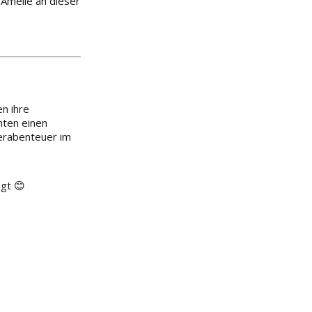
 Amelie an dieser
n ihre
hten einen
erabenteuer im
gt 😊