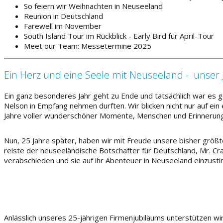
So feiern wir Weihnachten in Neuseeland
Reunion in Deutschland
Farewell im November
South Island Tour im Rückblick - Early Bird für April-Tour
Meet our Team: Messetermine 2025
Ein Herz und eine Seele mit Neuseeland - unser
Ein ganz besonderes Jahr geht zu Ende und tatsächlich war es ge
Nelson in Empfang nehmen durften. Wir blicken nicht nur auf ein
Jahre voller wunderschöner Momente, Menschen und Erinnerun
Nun, 25 Jahre später, haben wir mit Freude unsere bisher grö
reiste der neuseeländische Botschafter für Deutschland, Mr. Cr
verabschieden und sie auf ihr Abenteuer in Neuseeland einzusti
Anlässlich unseres 25-jährigen Firmenjubiläums unterstützen wi