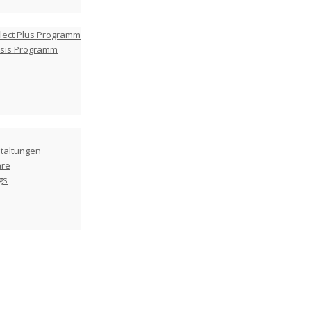
lect Plus Programm
asis Programm
taltungen
are
gs