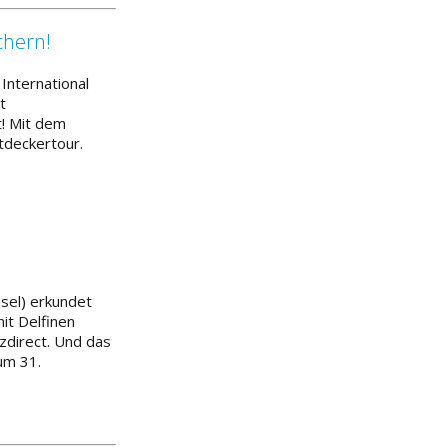
chern!
International
t
t! Mit dem
tdeckertour.
nsel) erkundet
it Delfinen
zdirect. Und das
um 31.