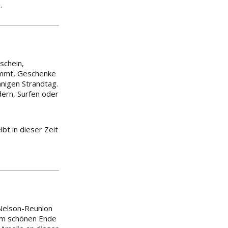
.
schein,
lemmt, Geschenke
nigen Strandtag.
ern, Surfen oder
t in dieser Zeit
 Nelson-Reunion
 am schönen Ende