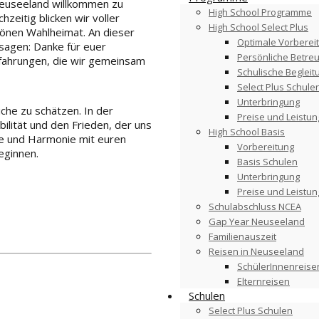
 Neuseeland willkommen zu
High School Programme
zeitig blicken wir voller
High School Select Plus
önen Wahlheimat. An dieser
Optimale Vorberei
agen: Danke für euer
Persönliche Betre
fahrungen, die wir gemeinsam
Schulische Begleit
Select Plus Schule
Unterbringung
che zu schätzen. In der
Preise und Leistu
ilität und den Frieden, der uns
High School Basis
he und Harmonie mit euren
Vorbereitung
eginnen.
Basis Schulen
Unterbringung
Preise und Leistu
Schulabschluss NCEA
Gap Year Neuseeland
Familienauszeit
Reisen in Neuseeland
SchülerInnenreise
Elternreisen
Schulen
Select Plus Schulen