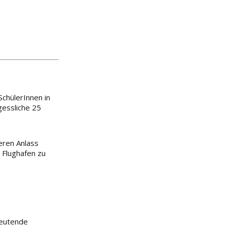
SchülerInnen in
gessliche 25
eren Anlass
 Flughafen zu
deutende