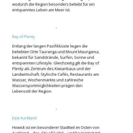
wodurch die Region besonders beliebt für ein
entspanntes Leben am Meer ist.
Bay of Plenty
Entlang der langen Pazifikküste liegen die
beliebten Orte Tauranga und Mount Maunganui,
bekannt für Sandstrände, Surfen, Sonne und
entspannten Lifestyle. Gleichzeitig gilt die Bay of
Plenty als Zentrum des Kiwianbaus und der
Landwirtschaft. Stylische Cafés, Restaurants am
Wasser, Wochenmärkte und zahlreiche
Wassersportmöglichkeiten prägen den
Lebensstil der Region.
East Auckland
Howick ist ein besonderer Stadtteil im Osten von
Auckland – der „City of Sails“ – und begeistert mit