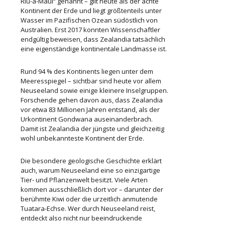
Riu-a-Māui“ genannt – gilt heute als der achte
Kontinent der Erde und liegt größtenteils unter
Wasser im Pazifischen Ozean südöstlich von
Australien. Erst 2017 konnten Wissenschaftler
endgültig beweisen, dass Zealandia tatsächlich
eine eigenständige kontinentale Landmasse ist.
Rund 94 % des Kontinents liegen unter dem
Meeresspiegel – sichtbar sind heute vor allem
Neuseeland sowie einige kleinere Inselgruppen.
Forschende gehen davon aus, dass Zealandia
vor etwa 83 Millionen Jahren entstand, als der
Urkontinent Gondwana auseinanderbrach.
Damit ist Zealandia der jüngste und gleichzeitig
wohl unbekannteste Kontinent der Erde.
Die besondere geologische Geschichte erklärt
auch, warum Neuseeland eine so einzigartige
Tier- und Pflanzenwelt besitzt. Viele Arten
kommen ausschließlich dort vor – darunter der
berühmte Kiwi oder die urzeitlich anmutende
Tuatara-Echse. Wer durch Neuseeland reist,
entdeckt also nicht nur beeindruckende