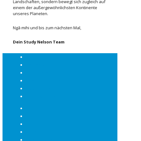
Landschaften, sondern bewegt sich zugleich auf
einem der außergewöhnlichsten Kontinente
unseres Planeten.
Ngā mihi und bis zum nächsten Mal,
Dein Study Nelson Team
Über uns
Neuseeland
Programme
Select Plus Schulen
Basis Schulen
Kosten & Anmeldung
FAQ
Jobs
Links
Impressum
Datenschutzerklärung