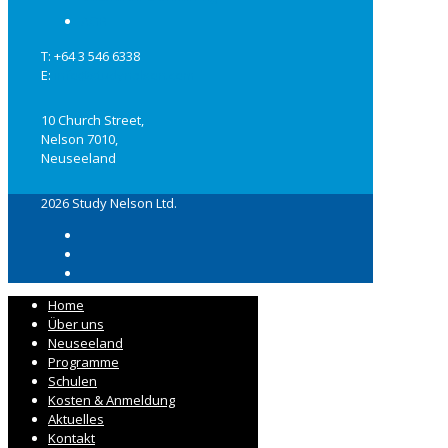
AGB
T: +64 3 546 6338
E:
info@studynelson.com
10 Church Street,
Nelson 7010,
Neuseeland
2026 Study Nelson Ltd.
Home
Über uns
Neuseeland
Programme
Schulen
Kosten & Anmeldung
Aktuelles
Kontakt