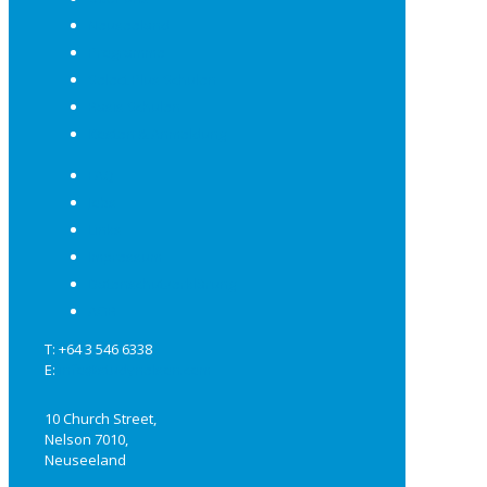
Neuseeland
Programme
Select Plus Schulen
Basis Schulen
Kosten & Anmeldung
FAQ
Jobs
Links
Impressum
Datenschutzerklärung
AGB
T: +64 3 546 6338
E:
info@studynelson.com
10 Church Street,
Nelson 7010,
Neuseeland