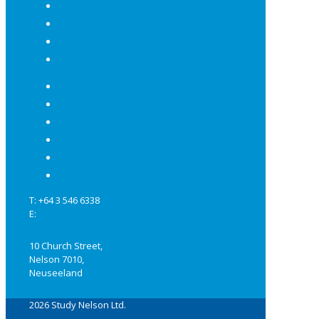
Programme
Select Plus Schulen
Basis Schulen
Kosten & Anmeldung
FAQ
Jobs
Links
Impressum
Datenschutzerklärung
AGB
T: +64 3 546 6338
E:
info@studynelson.com
10 Church Street,
Nelson 7010,
Neuseeland
2026 Study Nelson Ltd.